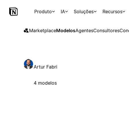
Produto
IA
Soluções
Recursos
Marketplace
Modelos
Agentes
Consultores
Con
Artur Fabri
4 modelos