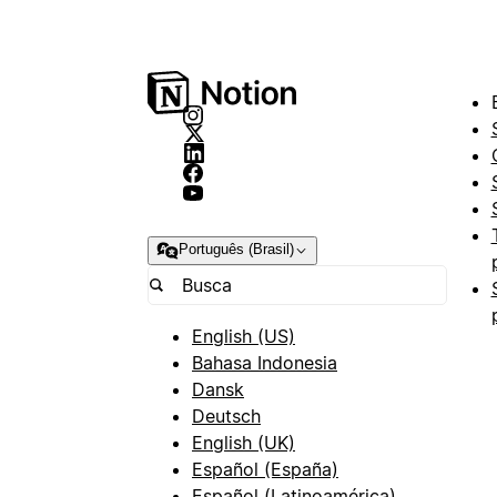
Português (Brasil)
English (US)
Bahasa Indonesia
Dansk
Deutsch
English (UK)
Español (España)
Español (Latinoamérica)