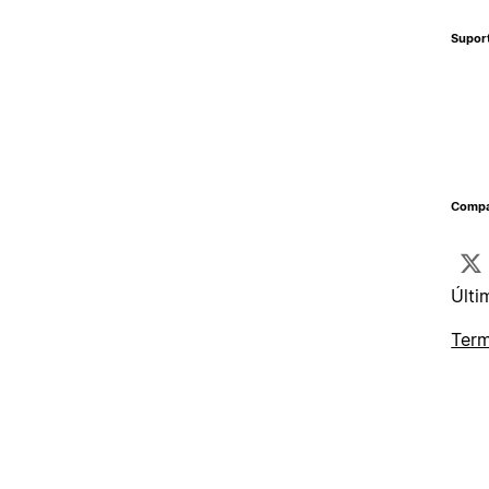
Supor
Compa
Últi
Term