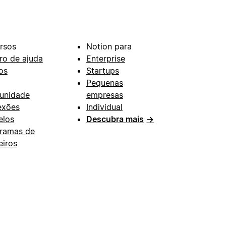
rsos
Notion para
ro de ajuda
Enterprise
os
Startups
Pequenas
unidade
empresas
exões
Individual
los
Descubra mais
→
ramas de
eiros