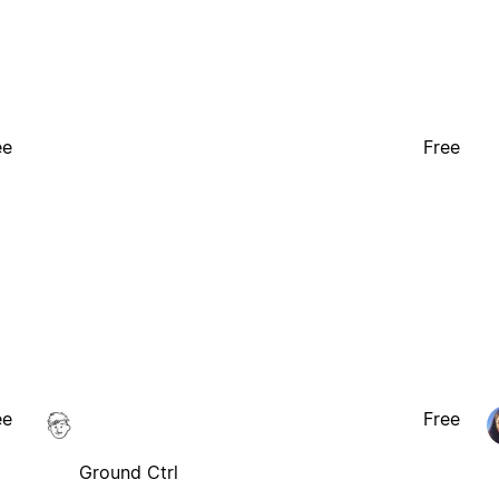
ee
Free
ee
Free
Ground Ctrl