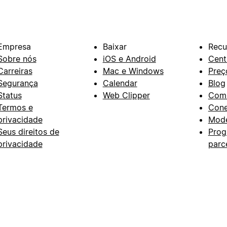
Empresa
Baixar
Recu
Sobre nós
iOS e Android
Cent
Carreiras
Mac e Windows
Preç
Segurança
Calendar
Blog
Status
Web Clipper
Com
Termos e
Con
privacidade
Mode
Seus direitos de
Prog
privacidade
parc