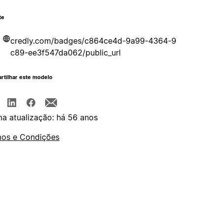
te
credly.com/badges/c864ce4d-9a99-4364-9
c89-ee3f547da062/public_url
rtilhar este modelo
ma atualização: há 56 anos
os e Condições