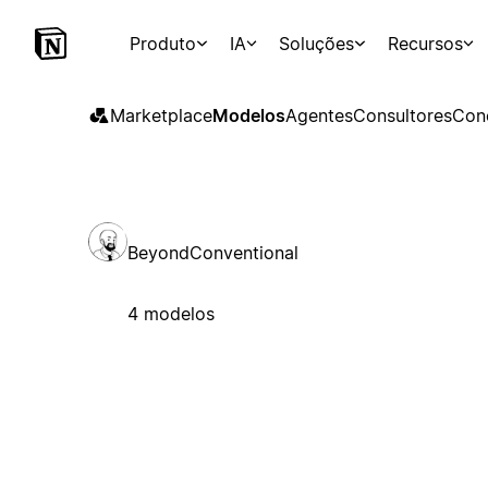
Produto
IA
Soluções
Recursos
Marketplace
Modelos
Agentes
Consultores
Con
BeyondConventional
4 modelos