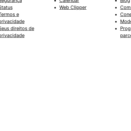
Segurança
Calendar
Blog
Status
Web Clipper
Com
Termos e
Con
privacidade
Mode
Seus direitos de
Prog
privacidade
parc