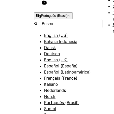
Português (Brasil)
English (US)
Bahasa Indonesia
Dansk
Deutsch
English (UK)
Español (España)
Español (Latinoamérica)
Français (France)
Italiano
Nederlands
Norsk
Português (Brasil)
Suomi