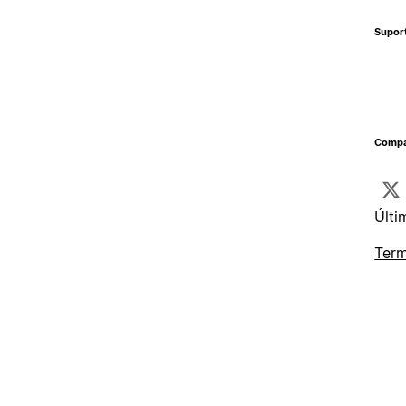
Supor
Compa
Últi
Term