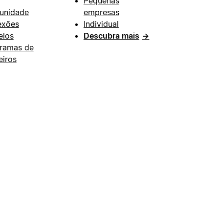
Pequenas
unidade
empresas
exões
Individual
los
Descubra mais
→
ramas de
eiros