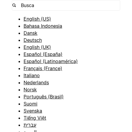
English (US)
Bahasa Indonesia
Dansk
Deutsch
English (UK)
Español (España)
Español (Latinoamérica)
Français (France)
Italiano
Nederlands
Norsk
Português (Brasil)
Suomi
Svenska
Tiếng Việt
עברית
العربية