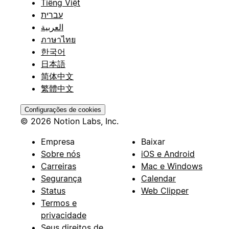
Tiếng Việt
עברית
العربية
ภาษาไทย
한국어
日本語
简体中文
繁體中文
Configurações de cookies
© 2026 Notion Labs, Inc.
Empresa
Baixar
Sobre nós
iOS e Android
Carreiras
Mac e Windows
Segurança
Calendar
Status
Web Clipper
Termos e
privacidade
Seus direitos de