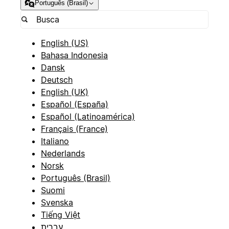
Português (Brasil)
English (US)
Bahasa Indonesia
Dansk
Deutsch
English (UK)
Español (España)
Español (Latinoamérica)
Français (France)
Italiano
Nederlands
Norsk
Português (Brasil)
Suomi
Svenska
Tiếng Việt
עברית