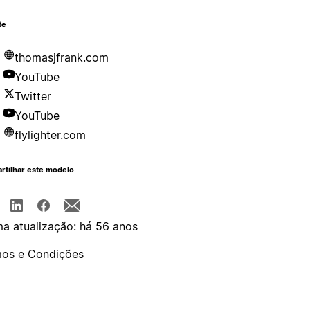
te
thomasjfrank.com
YouTube
Twitter
YouTube
flylighter.com
rtilhar este modelo
ma atualização: há 56 anos
os e Condições