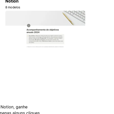
Notion
8 modelos
 Notion, ganhe
enas alguns cliques.