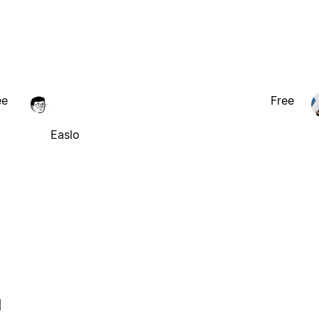
ee
Free
Easlo
l