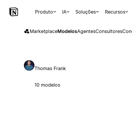
Produto
IA
Soluções
Recursos
Marketplace
Modelos
Agentes
Consultores
Con
Thomas Frank
10 modelos