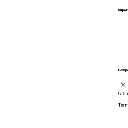
Supor
Compa
Últi
Term