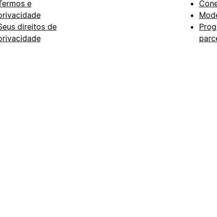
Termos e
Con
privacidade
Mode
Seus direitos de
Prog
privacidade
parc