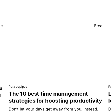
ee
Free
Para equipes
P
u
The 10 best time management
L
l
strategies for boosting productivity
Don’t let your days get away from you. Instead,
D