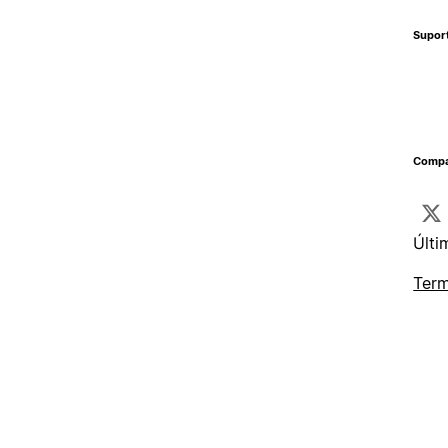
Supor
Compa
Últi
Term