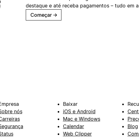
destaque e até receba pagamentos – tudo em ap
Começar
→
Empresa
Baixar
Recu
Sobre nós
iOS e Android
Cent
Carreiras
Mac e Windows
Preç
Segurança
Calendar
Blog
Status
Web Clipper
Com