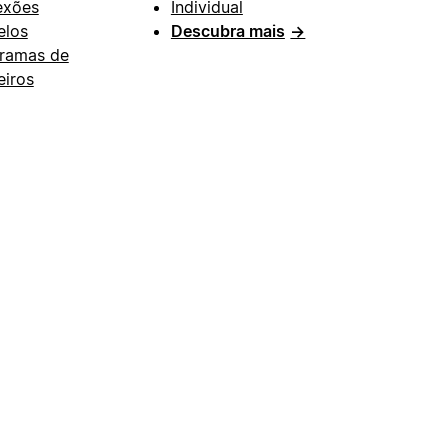
exões
Individual
los
Descubra mais
→
ramas de
eiros