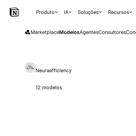
Produto
IA
Soluções
Recursos
Marketplace
Modelos
Agentes
Consultores
Con
Neuraefficiency
12 modelos