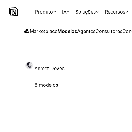
Produto
IA
Soluções
Recursos
Marketplace
Modelos
Agentes
Consultores
Con
Ahmet Deveci
8 modelos