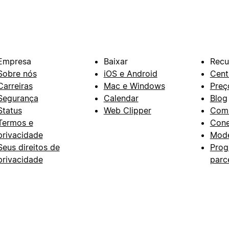
Empresa
Baixar
Recu
Sobre nós
iOS e Android
Cent
Carreiras
Mac e Windows
Preç
Segurança
Calendar
Blog
Status
Web Clipper
Com
Termos e
Con
privacidade
Mode
Seus direitos de
Prog
privacidade
parc