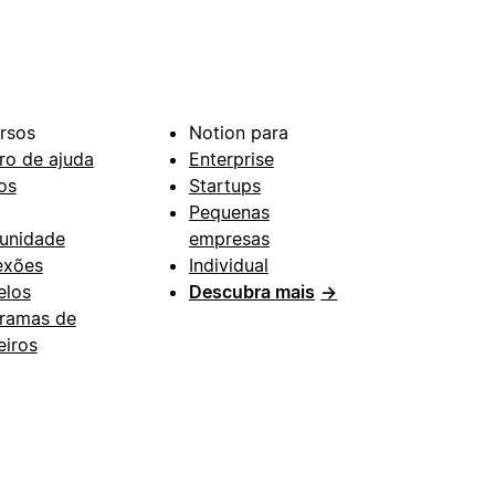
rsos
Notion para
ro de ajuda
Enterprise
os
Startups
Pequenas
unidade
empresas
exões
Individual
los
Descubra mais
→
ramas de
eiros