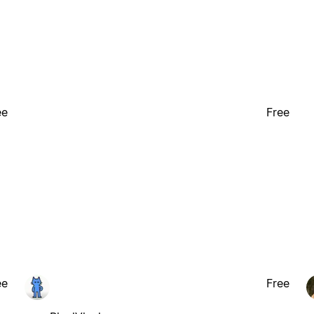
ee
Free
ee
Free