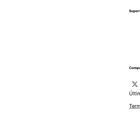
Supor
Compa
Últi
Term