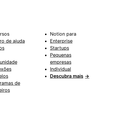
rsos
Notion para
ro de ajuda
Enterprise
os
Startups
Pequenas
unidade
empresas
exões
Individual
los
Descubra mais
→
ramas de
eiros