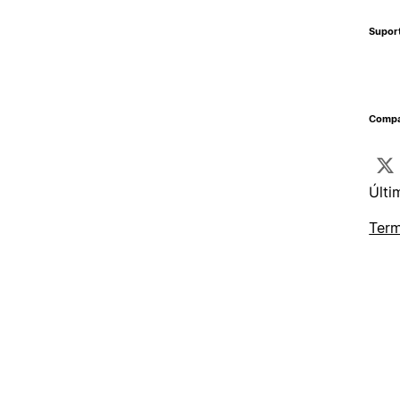
Supor
Compa
Últi
Term