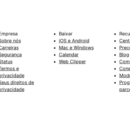
Empresa
Baixar
Recu
Sobre nós
iOS e Android
Cent
Carreiras
Mac e Windows
Preç
Segurança
Calendar
Blog
Status
Web Clipper
Com
Termos e
Con
privacidade
Mode
Seus direitos de
Prog
privacidade
parc