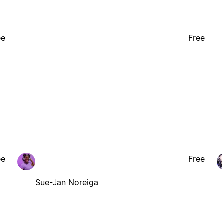
ee
Free
ee
Free
Sue-Jan Noreiga