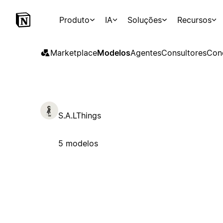
Produto
IA
Soluções
Recursos
Marketplace
Modelos
Agentes
Consultores
Con
S.A.LThings
5 modelos