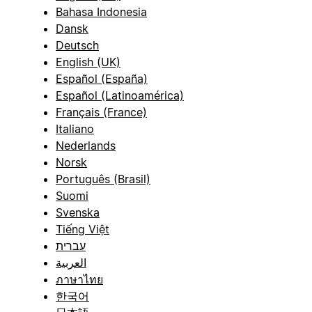
Bahasa Indonesia
Dansk
Deutsch
English (UK)
Español (España)
Español (Latinoamérica)
Français (France)
Italiano
Nederlands
Norsk
Português (Brasil)
Suomi
Svenska
Tiếng Việt
עברית
العربية
ภาษาไทย
한국어