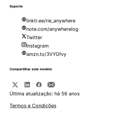
Suporte
linktr.ee/rie_anywhere
note.com/anywherelog
Twitter
Instagram
amzn.to/3VYGfvy
Compartilhar este modelo
Última atualização: há 56 anos
Termos e Condições