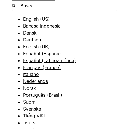
English (US)
Bahasa Indonesia
Dansk
Deutsch
English (UK)
Español (España)
Español (Latinoamérica)
Français (France)
Italiano
Nederlands
Norsk
Português (Brasil)
Suomi
Svenska
Tiếng Việt
עברית