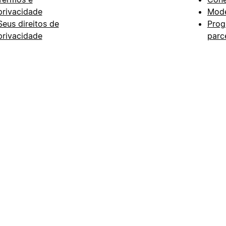
privacidade
Mode
Seus direitos de
Prog
privacidade
parc