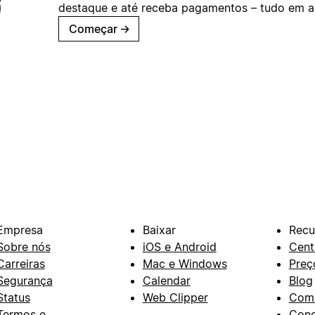
destaque e até receba pagamentos – tudo em ap
Começar
→
Empresa
Baixar
Recu
Sobre nós
iOS e Android
Cent
Carreiras
Mac e Windows
Preç
Segurança
Calendar
Blog
Status
Web Clipper
Com
Termos e
Con