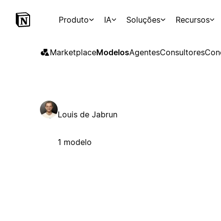
Produto
IA
Soluções
Recursos
Marketplace
Modelos
Agentes
Consultores
Con
Louis de Jabrun
1 modelo