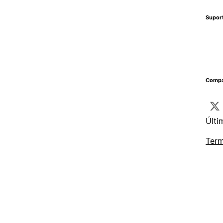
Supor
Compa
Últi
Term