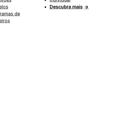
los
Descubra mais
→
ramas de
eiros