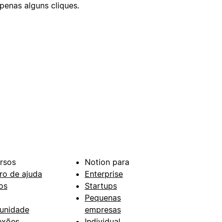
enas alguns cliques.
rsos
Notion para
ro de ajuda
Enterprise
os
Startups
Pequenas
unidade
empresas
exões
Individual