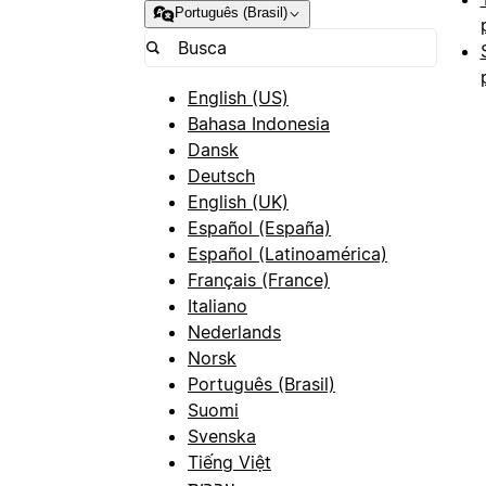
Português (Brasil)
English (US)
Bahasa Indonesia
Dansk
Deutsch
English (UK)
Español (España)
Español (Latinoamérica)
Français (France)
Italiano
Nederlands
Norsk
Português (Brasil)
Suomi
Svenska
Tiếng Việt