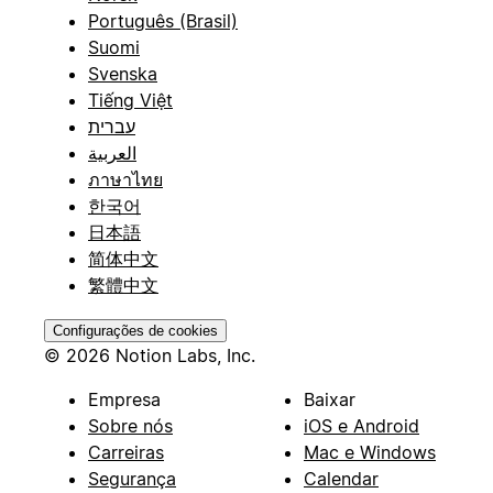
Português (Brasil)
Suomi
Svenska
Tiếng Việt
עברית
العربية
ภาษาไทย
한국어
日本語
简体中文
繁體中文
Configurações de cookies
© 2026 Notion Labs, Inc.
Empresa
Baixar
Sobre nós
iOS e Android
Carreiras
Mac e Windows
Segurança
Calendar