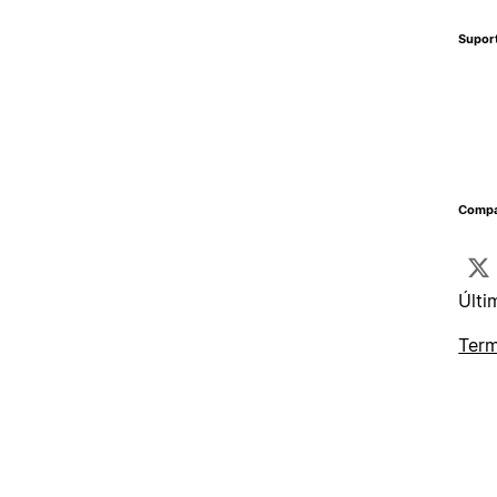
Supor
Compa
Últi
Term