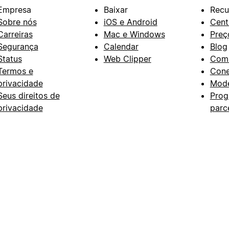
Empresa
Baixar
Recu
Sobre nós
iOS e Android
Cent
Carreiras
Mac e Windows
Preç
Segurança
Calendar
Blog
Status
Web Clipper
Com
Termos e
Con
privacidade
Mode
Seus direitos de
Prog
privacidade
parc