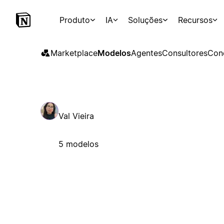
Produto
IA
Soluções
Recursos
Marketplace
Modelos
Agentes
Consultores
Con
Val Vieira
5 modelos