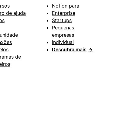
rsos
Notion para
ro de ajuda
Enterprise
os
Startups
Pequenas
unidade
empresas
exões
Individual
los
Descubra mais
→
ramas de
eiros