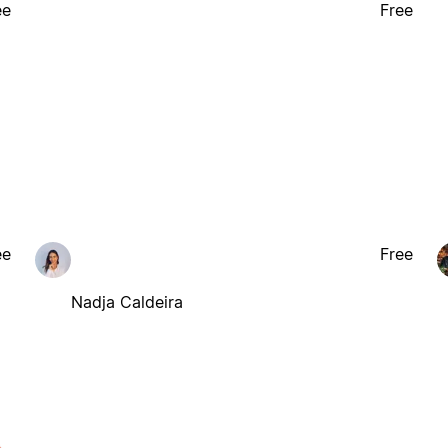
ee
Free
ee
Free
Nadja Caldeira