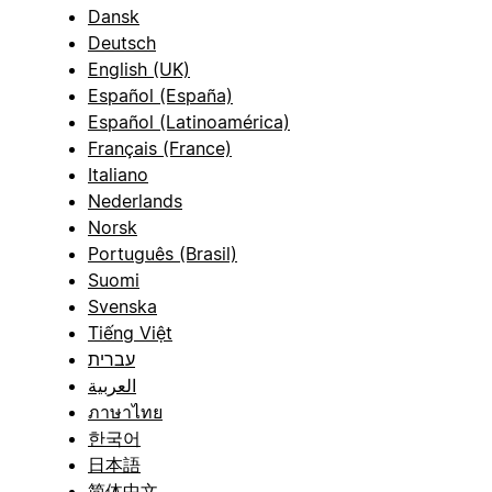
Dansk
Deutsch
English (UK)
Español (España)
Español (Latinoamérica)
Français (France)
Italiano
Nederlands
Norsk
Português (Brasil)
Suomi
Svenska
Tiếng Việt
עברית
العربية
ภาษาไทย
한국어
日本語
简体中文