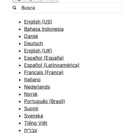
English (US)
Bahasa Indonesia
Dansk
Deutsch
English (UK)
Español (España)
Español (Latinoamérica)
Français (France)
Italiano
Nederlands
Norsk
Português (Brasil)
Suomi
Svenska
Tiếng Việt
עברית