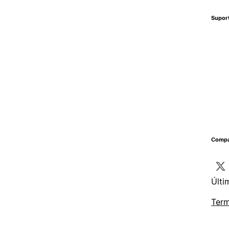
Supor
Compa
Últi
Term