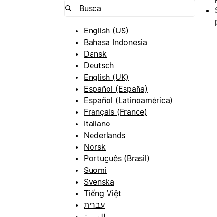
English (US)
Bahasa Indonesia
Dansk
Deutsch
English (UK)
Español (España)
Español (Latinoamérica)
Français (France)
Italiano
Nederlands
Norsk
Português (Brasil)
Suomi
Svenska
Tiếng Việt
עברית
العربية