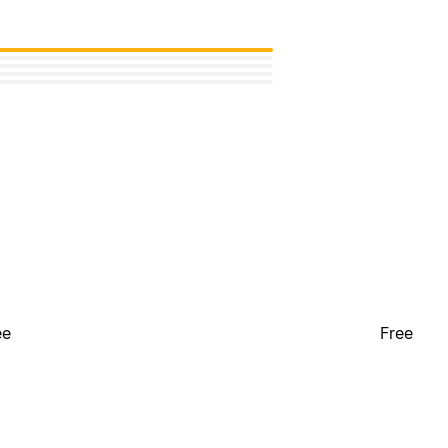
ee
Free