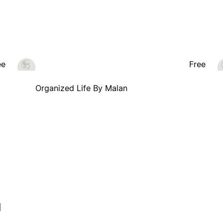
ee
Free
Organized Life By Malan
l