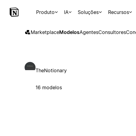
Produto
IA
Soluções
Recursos
Marketplace
Modelos
Agentes
Consultores
Con
TheNotionary
16 modelos