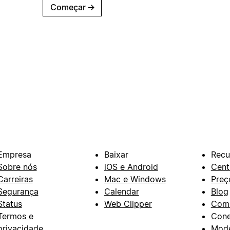
Começar
→
Empresa
Baixar
Recu
Sobre nós
iOS e Android
Cent
Carreiras
Mac e Windows
Preç
Segurança
Calendar
Blog
Status
Web Clipper
Com
Termos e
Con
privacidade
Mode