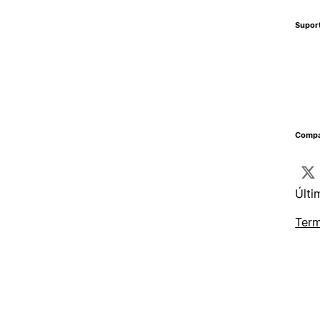
Supor
Compa
Últi
Term