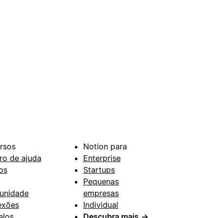
rsos
Notion para
ro de ajuda
Enterprise
os
Startups
Pequenas
unidade
empresas
exões
Individual
los
Descubra mais
→