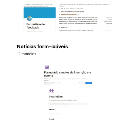
Notícias form-idáveis
11 modelos