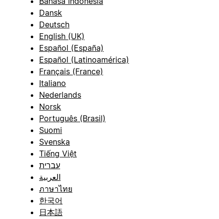
Bahasa Indonesia
Dansk
Deutsch
English (UK)
Español (España)
Español (Latinoamérica)
Français (France)
Italiano
Nederlands
Norsk
Português (Brasil)
Suomi
Svenska
Tiếng Việt
עברית
العربية
ภาษาไทย
한국어
日本語