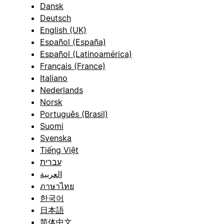
Dansk
Deutsch
English (UK)
Español (España)
Español (Latinoamérica)
Français (France)
Italiano
Nederlands
Norsk
Português (Brasil)
Suomi
Svenska
Tiếng Việt
עברית
العربية
ภาษาไทย
한국어
日本語
简体中文