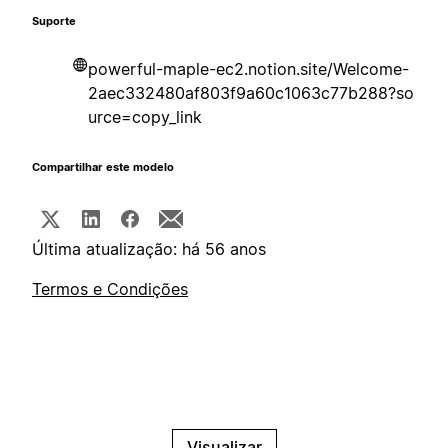
Suporte
powerful-maple-ec2.notion.site/Welcome-
2aec332480af803f9a60c1063c77b288?so
urce=copy_link
Compartilhar este modelo
Última atualização: há 56 anos
Termos e Condições
Visualizar