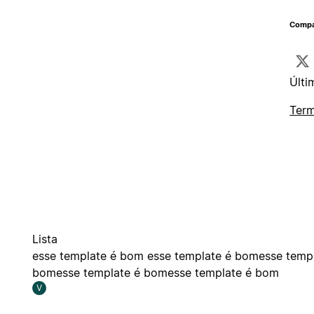
Compa
Últi
Term
Lista
esse template é bom esse template é bomesse temp
bomesse template é bomesse template é bom
V