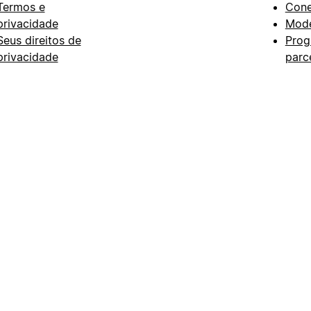
Termos e
Con
privacidade
Mode
Seus direitos de
Prog
privacidade
parc