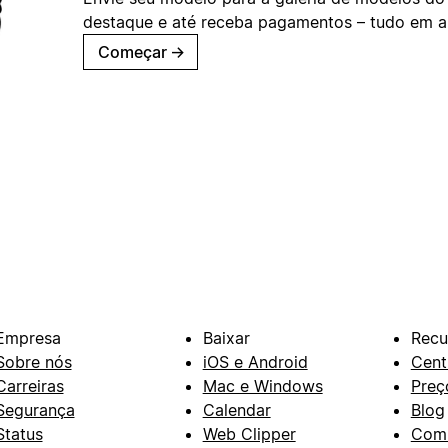
destaque e até receba pagamentos – tudo em ap
Começar
→
Empresa
Baixar
Recu
Sobre nós
iOS e Android
Cent
Carreiras
Mac e Windows
Preç
Segurança
Calendar
Blog
Status
Web Clipper
Com