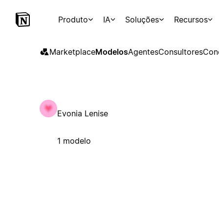
Produto
IA
Soluções
Recursos
Marketplace
Modelos
Agentes
Consultores
Con
Evonia Lenise
1 modelo