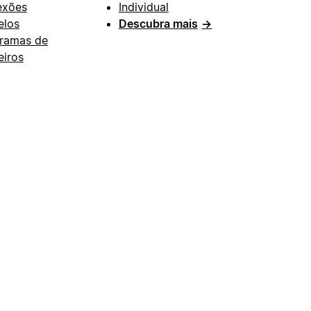
exões
Individual
los
Descubra mais
→
ramas de
eiros