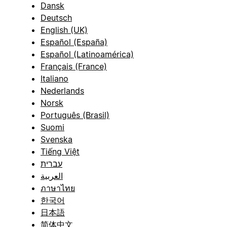
Dansk
Deutsch
English (UK)
Español (España)
Español (Latinoamérica)
Français (France)
Italiano
Nederlands
Norsk
Português (Brasil)
Suomi
Svenska
Tiếng Việt
עברית
العربية
ภาษาไทย
한국어
日本語
简体中文