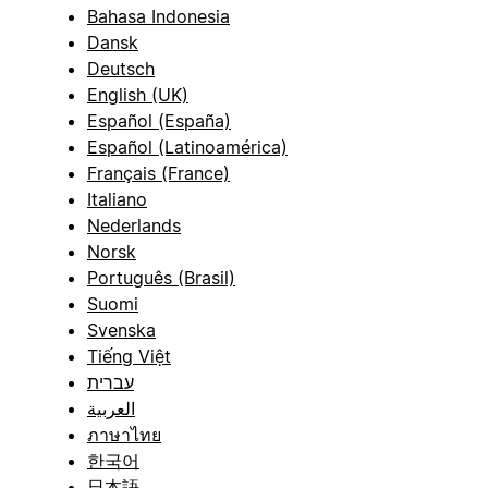
Bahasa Indonesia
Dansk
Deutsch
English (UK)
Español (España)
Español (Latinoamérica)
Français (France)
Italiano
Nederlands
Norsk
Português (Brasil)
Suomi
Svenska
Tiếng Việt
עברית
العربية
ภาษาไทย
한국어
日本語