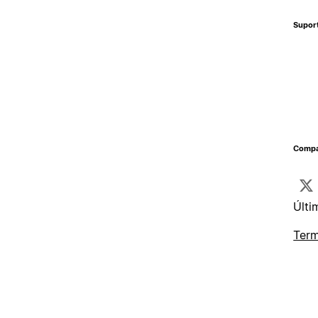
Supor
Compa
Últi
Term