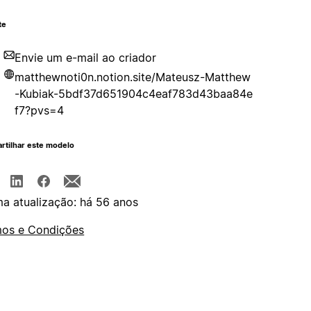
te
Envie um e-mail ao criador
matthewnoti0n.notion.site/Mateusz-Matthew
-Kubiak-5bdf37d651904c4eaf783d43baa84e
f7?pvs=4
rtilhar este modelo
ma atualização: há 56 anos
os e Condições