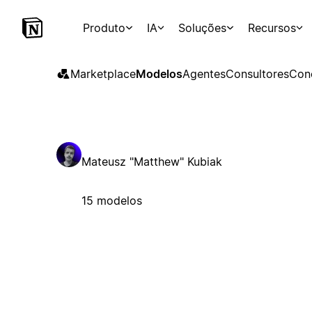
Produto
IA
Soluções
Recursos
Marketplace
Modelos
Agentes
Consultores
Con
Mateusz "Matthew" Kubiak
15 modelos