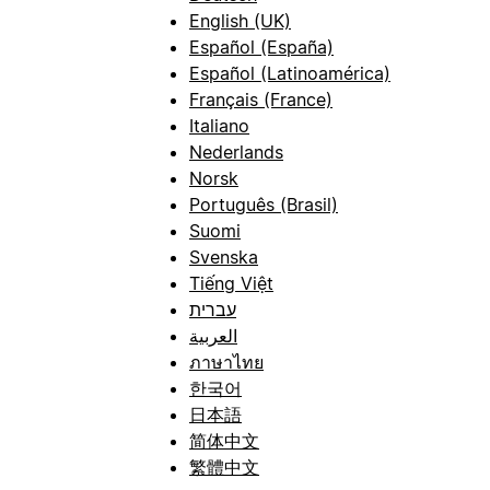
English (UK)
Español (España)
Español (Latinoamérica)
Français (France)
Italiano
Nederlands
Norsk
Português (Brasil)
Suomi
Svenska
Tiếng Việt
עברית
العربية
ภาษาไทย
한국어
日本語
简体中文
繁體中文