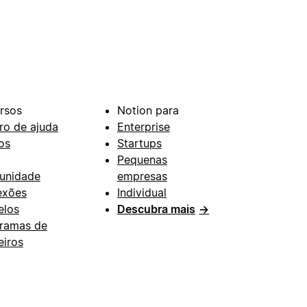
rsos
Notion para
ro de ajuda
Enterprise
os
Startups
Pequenas
unidade
empresas
exões
Individual
los
Descubra mais
→
ramas de
eiros