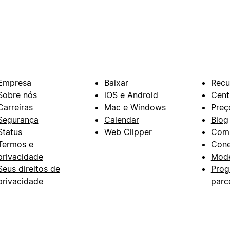
Empresa
Baixar
Recu
Sobre nós
iOS e Android
Cent
Carreiras
Mac e Windows
Preç
Segurança
Calendar
Blog
Status
Web Clipper
Com
Termos e
Con
privacidade
Mode
Seus direitos de
Prog
privacidade
parc