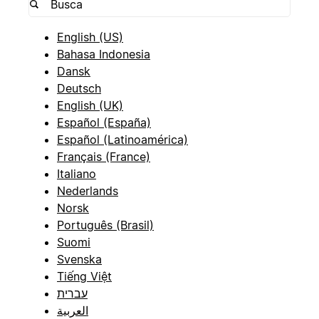
English (US)
Bahasa Indonesia
Dansk
Deutsch
English (UK)
Español (España)
Español (Latinoamérica)
Français (France)
Italiano
Nederlands
Norsk
Português (Brasil)
Suomi
Svenska
Tiếng Việt
עברית
العربية