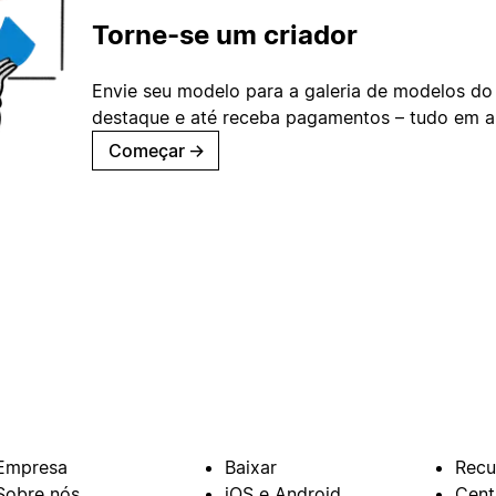
Torne-se um criador
Envie seu modelo para a galeria de modelos do
destaque e até receba pagamentos – tudo em ap
Começar
→
Empresa
Baixar
Recu
Sobre nós
iOS e Android
Cent