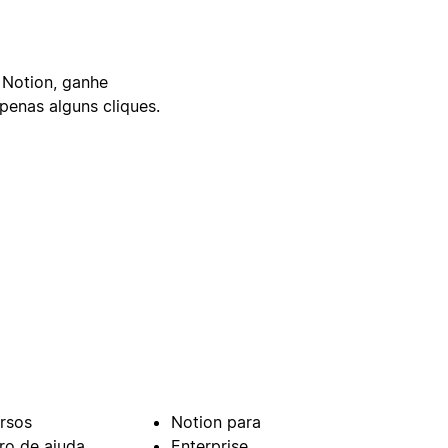
 Notion, ganhe
enas alguns cliques.
rsos
Notion para
ro de ajuda
Enterprise