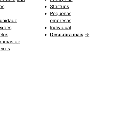
os
Startups
Pequenas
unidade
empresas
exões
Individual
los
Descubra mais
→
ramas de
eiros