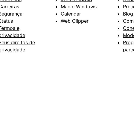
Carreiras
Mac e Windows
Preç
Segurança
Calendar
Blog
Status
Web Clipper
Com
Termos e
Con
privacidade
Mode
Seus direitos de
Prog
privacidade
parc