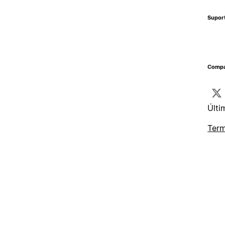
Supor
Compa
Últi
Term