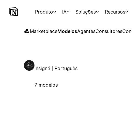
Produto
IA
Soluções
Recursos
Marketplace
Modelos
Agentes
Consultores
Con
Insigné | Português
7 modelos