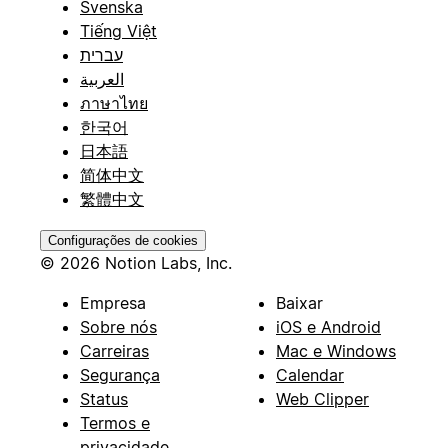
Svenska
Tiếng Việt
עברית
العربية
ภาษาไทย
한국어
日本語
简体中文
繁體中文
Configurações de cookies
© 2026 Notion Labs, Inc.
Empresa
Baixar
Sobre nós
iOS e Android
Carreiras
Mac e Windows
Segurança
Calendar
Status
Web Clipper
Termos e
privacidade