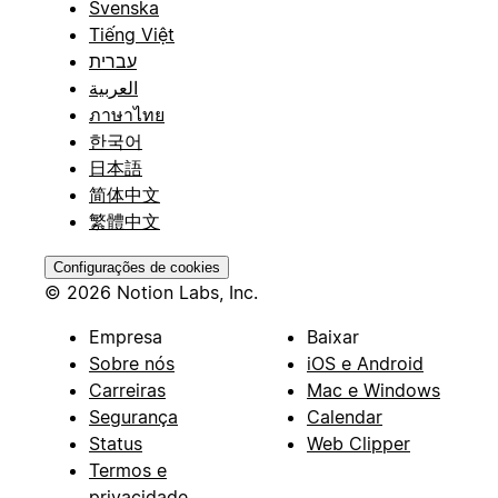
Svenska
Tiếng Việt
עברית
العربية
ภาษาไทย
한국어
日本語
简体中文
繁體中文
Configurações de cookies
© 2026 Notion Labs, Inc.
Empresa
Baixar
Sobre nós
iOS e Android
Carreiras
Mac e Windows
Segurança
Calendar
Status
Web Clipper
Termos e
privacidade