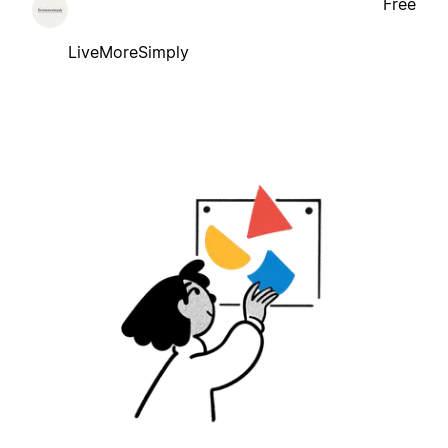
Free
LiveMoreSimply