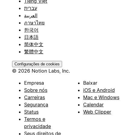
Tiếng Việt
עברית
العربية
ภาษาไทย
한국어
日本語
简体中文
繁體中文
Configurações de cookies
© 2026 Notion Labs, Inc.
Empresa
Baixar
Sobre nós
iOS e Android
Carreiras
Mac e Windows
Segurança
Calendar
Status
Web Clipper
Termos e
privacidade
Seus direitos de