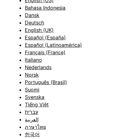
English (US)
Bahasa Indonesia
Dansk
Deutsch
English (UK)
Español (España)
Español (Latinoamérica)
Français (France)
Italiano
Nederlands
Norsk
Português (Brasil)
Suomi
Svenska
Tiếng Việt
עברית
العربية
ภาษาไทย
한국어