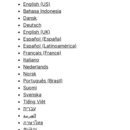
English (US)
Bahasa Indonesia
Dansk
Deutsch
English (UK)
Español (España)
Español (Latinoamérica)
Français (France)
Italiano
Nederlands
Norsk
Português (Brasil)
Suomi
Svenska
Tiếng Việt
עברית
العربية
ภาษาไทย
한국어