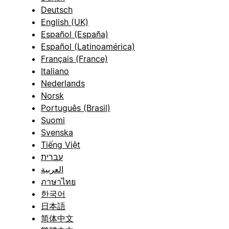
Deutsch
English (UK)
Español (España)
Español (Latinoamérica)
Français (France)
Italiano
Nederlands
Norsk
Português (Brasil)
Suomi
Svenska
Tiếng Việt
עברית
العربية
ภาษาไทย
한국어
日本語
简体中文