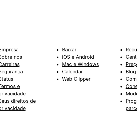
Empresa
Baixar
Recu
Sobre nós
iOS e Android
Cent
Carreiras
Mac e Windows
Preç
Segurança
Calendar
Blog
Status
Web Clipper
Com
Termos e
Con
privacidade
Mode
Seus direitos de
Prog
privacidade
parc