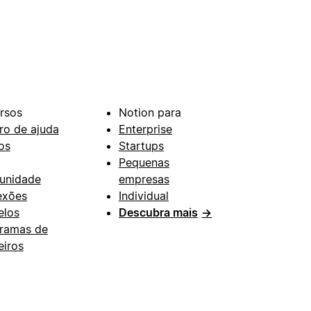
rsos
Notion para
ro de ajuda
Enterprise
os
Startups
Pequenas
unidade
empresas
exões
Individual
los
Descubra mais
→
ramas de
eiros