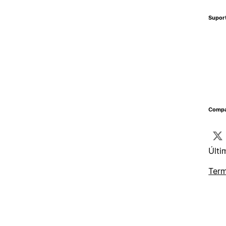
Supor
Compa
Últi
Term