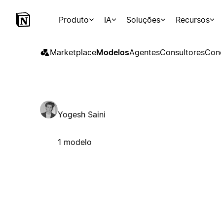
Produto
IA
Soluções
Recursos
Marketplace
Modelos
Agentes
Consultores
Con
Yogesh Saini
1 modelo