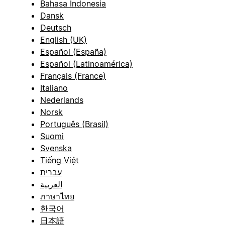
Bahasa Indonesia
Dansk
Deutsch
English (UK)
Español (España)
Español (Latinoamérica)
Français (France)
Italiano
Nederlands
Norsk
Português (Brasil)
Suomi
Svenska
Tiếng Việt
עברית
العربية
ภาษาไทย
한국어
日本語