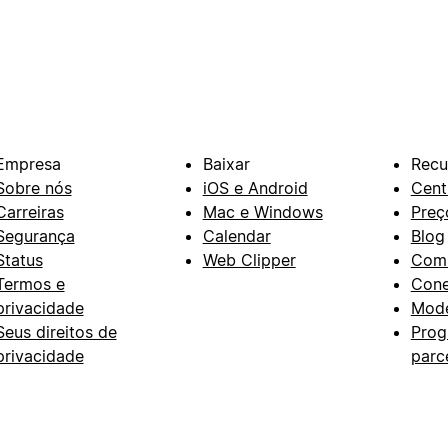
Empresa
Baixar
Recu
Sobre nós
iOS e Android
Cent
Carreiras
Mac e Windows
Preç
Segurança
Calendar
Blog
Status
Web Clipper
Com
Termos e
Con
privacidade
Mode
Seus direitos de
Prog
privacidade
parc