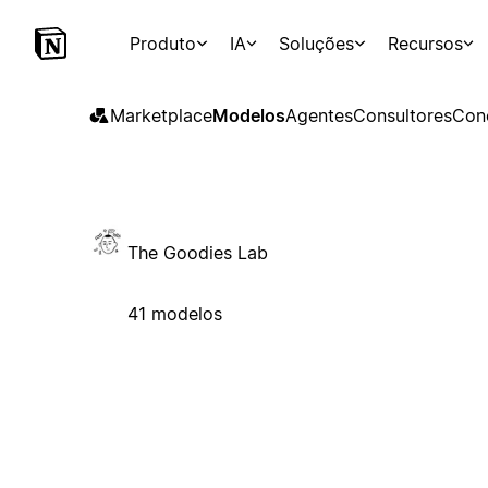
Produto
IA
Soluções
Recursos
Marketplace
Modelos
Agentes
Consultores
Con
The Goodies Lab
41 modelos