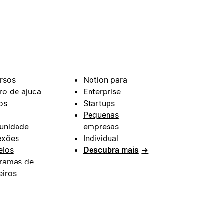
rsos
Notion para
ro de ajuda
Enterprise
os
Startups
Pequenas
unidade
empresas
exões
Individual
los
Descubra mais
→
ramas de
eiros