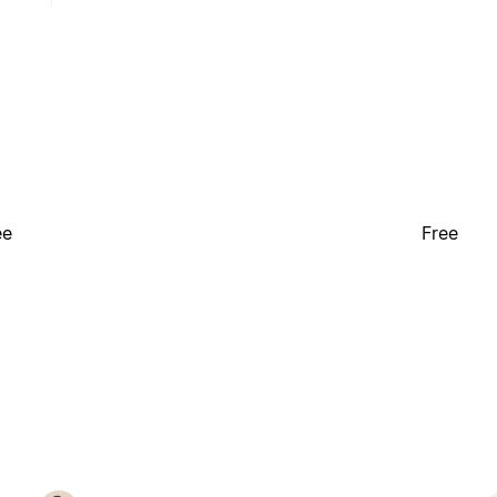
ee
Free