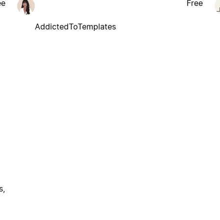
ee
Free
AddictedToTemplates
s,