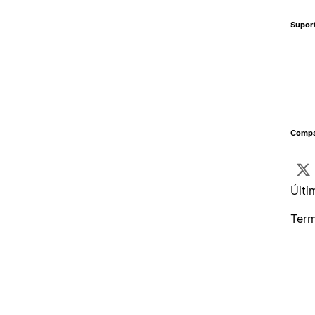
Supor
Compa
Últi
Term