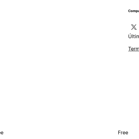
Compa
Últi
Term
ee
Free