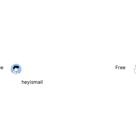
ee
Free
heyismail