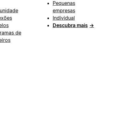
Pequenas
unidade
empresas
exões
Individual
los
Descubra mais
→
ramas de
eiros