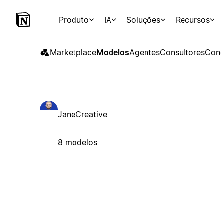
Produto
IA
Soluções
Recursos
Marketplace
Modelos
Agentes
Consultores
Con
JaneCreative
8 modelos