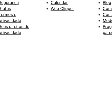
Segurança
Calendar
Blog
Status
Web Clipper
Com
Termos e
Con
privacidade
Mode
Seus direitos de
Prog
privacidade
parc