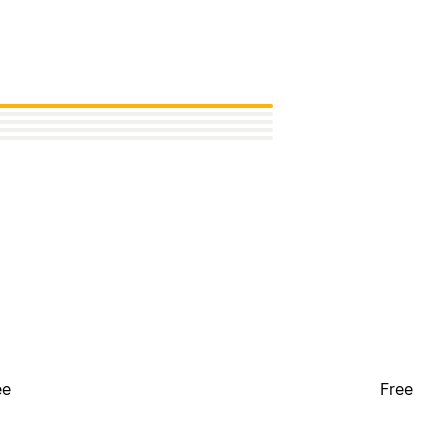
ee
Free