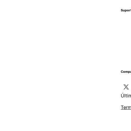
Supor
Compa
Últi
Term