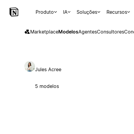
Produto
IA
Soluções
Recursos
Marketplace
Modelos
Agentes
Consultores
Con
Jules Acree
5 modelos