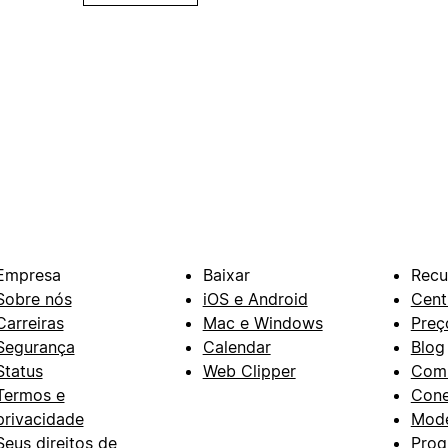
Empresa
Baixar
Recu
Sobre nós
iOS e Android
Cent
Carreiras
Mac e Windows
Preç
Segurança
Calendar
Blog
Status
Web Clipper
Com
Termos e
Con
privacidade
Mode
Seus direitos de
Prog