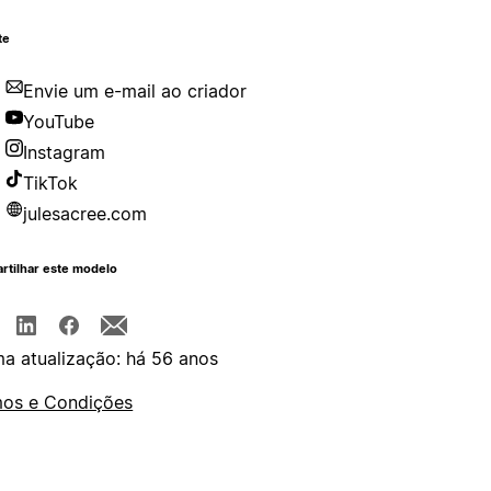
te
Envie um e-mail ao criador
YouTube
Instagram
TikTok
julesacree.com
rtilhar este modelo
ma atualização: há 56 anos
os e Condições