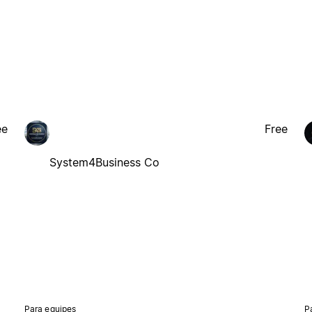
ee
Free
System4Business Co
Para equipes
P