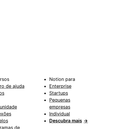
rsos
Notion para
ro de ajuda
Enterprise
os
Startups
Pequenas
unidade
empresas
exões
Individual
los
Descubra mais
→
ramas de