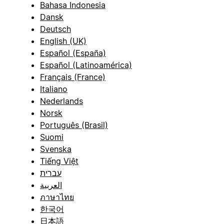
Bahasa Indonesia
Dansk
Deutsch
English (UK)
Español (España)
Español (Latinoamérica)
Français (France)
Italiano
Nederlands
Norsk
Português (Brasil)
Suomi
Svenska
Tiếng Việt
עברית
العربية
ภาษาไทย
한국어
日本語