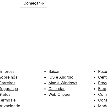
Começar
→
Empresa
Baixar
Recu
Sobre nós
iOS e Android
Cent
Carreiras
Mac e Windows
Preç
Segurança
Calendar
Blog
Status
Web Clipper
Com
Termos e
Con
privacidade
Mode