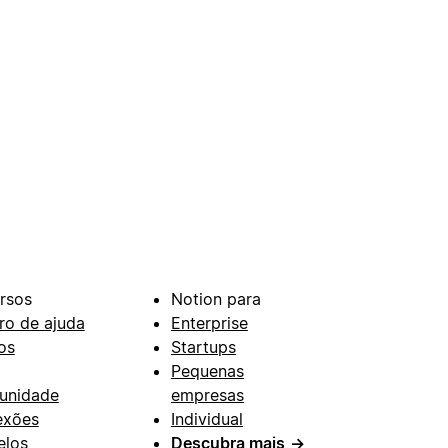
rsos
Notion para
ro de ajuda
Enterprise
os
Startups
Pequenas
unidade
empresas
exões
Individual
los
Descubra mais
→