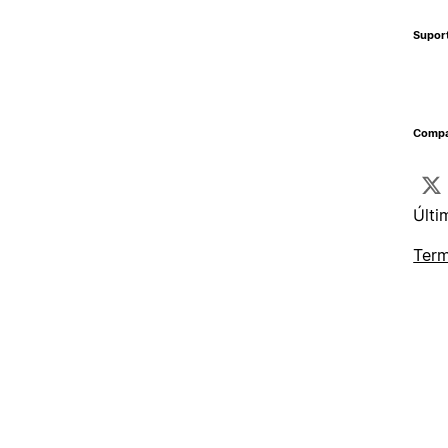
Supor
Compa
Últi
Term