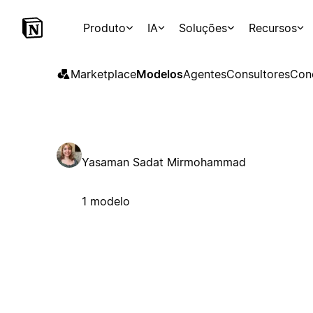
Produto
IA
Soluções
Recursos
Marketplace
Modelos
Agentes
Consultores
Con
Yasaman Sadat Mirmohammad
1 modelo