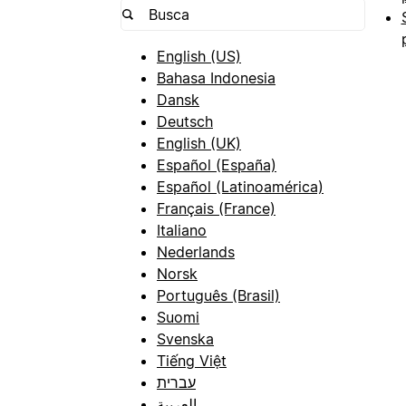
English (US)
Bahasa Indonesia
Dansk
Deutsch
English (UK)
Español (España)
Español (Latinoamérica)
Français (France)
Italiano
Nederlands
Norsk
Português (Brasil)
Suomi
Svenska
Tiếng Việt
עברית
العربية