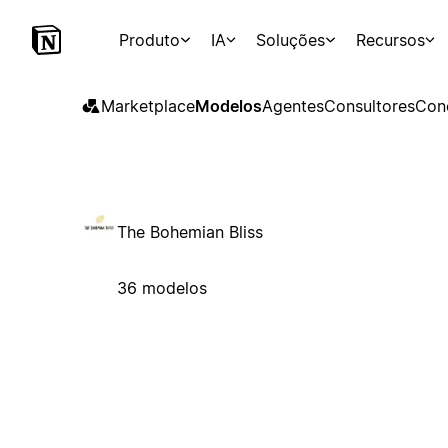
Produto
IA
Soluções
Recursos
Marketplace
Modelos
Agentes
Consultores
Con
The Bohemian Bliss
36 modelos