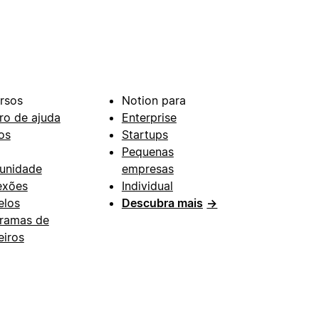
rsos
Notion para
ro de ajuda
Enterprise
os
Startups
Pequenas
unidade
empresas
exões
Individual
los
Descubra mais
→
ramas de
eiros