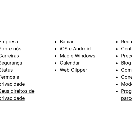
Empresa
Baixar
Recu
Sobre nós
iOS e Android
Cent
Carreiras
Mac e Windows
Preç
Segurança
Calendar
Blog
Status
Web Clipper
Com
Termos e
Con
privacidade
Mode
Seus direitos de
Prog
privacidade
parc