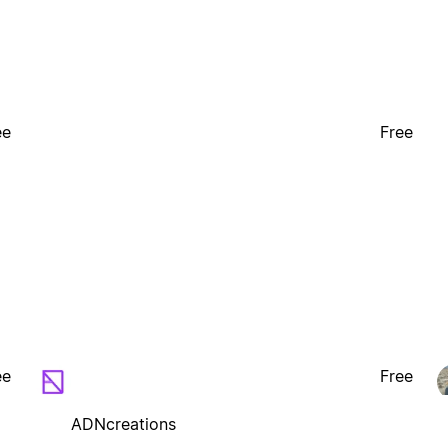
ee
Free
ee
Free
ADNcreations