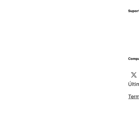
Supor
Compa
Últi
Term