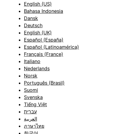
English (US)
Bahasa Indonesia
Dansk
Deutsch
English (UK)
Español (España)
Español (Latinoamérica)
Français (France)
Italiano
Nederlands
Norsk
Português (Brasil)
Suomi
Svenska
Tiếng Việt
עברית
العربية
ภาษาไทย
한국어