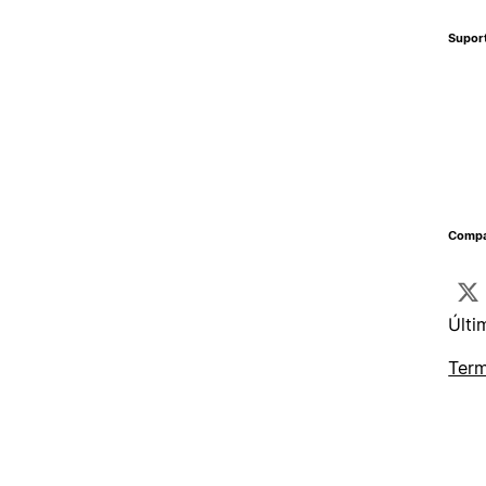
Supor
Compa
Últi
Term