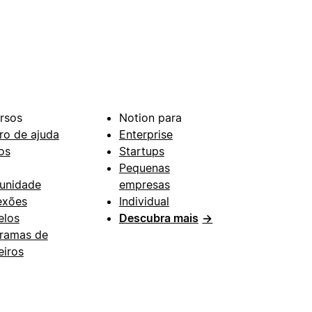
rsos
Notion para
ro de ajuda
Enterprise
os
Startups
Pequenas
unidade
empresas
exões
Individual
los
Descubra mais
→
ramas de
eiros