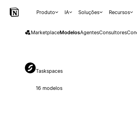
Produto
IA
Soluções
Recursos
Marketplace
Modelos
Agentes
Consultores
Con
Taskspaces
16 modelos