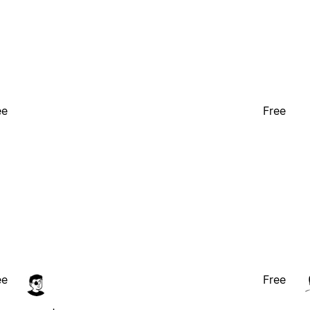
ee
Free
ee
Free