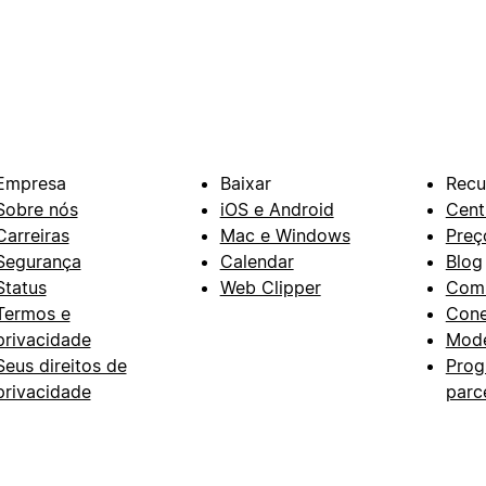
Empresa
Baixar
Recu
Sobre nós
iOS e Android
Cent
Carreiras
Mac e Windows
Preç
Segurança
Calendar
Blog
Status
Web Clipper
Com
Termos e
Con
privacidade
Mode
Seus direitos de
Prog
privacidade
parc