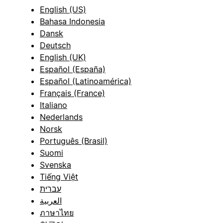
English (US)
Bahasa Indonesia
Dansk
Deutsch
English (UK)
Español (España)
Español (Latinoamérica)
Français (France)
Italiano
Nederlands
Norsk
Português (Brasil)
Suomi
Svenska
Tiếng Việt
עברית
العربية
ภาษาไทย