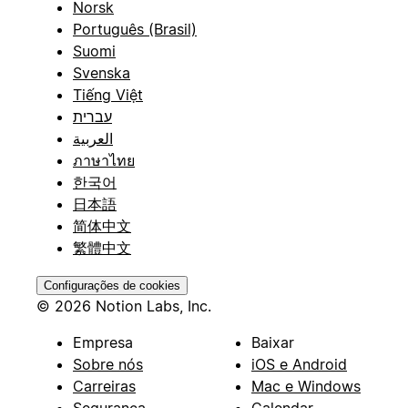
Norsk
Português (Brasil)
Suomi
Svenska
Tiếng Việt
עברית
العربية
ภาษาไทย
한국어
日本語
简体中文
繁體中文
Configurações de cookies
© 2026 Notion Labs, Inc.
Empresa
Baixar
Sobre nós
iOS e Android
Carreiras
Mac e Windows
Segurança
Calendar