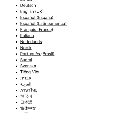
Deutsch
English (UK)
Español (España)
Español (Latinoamérica)
Français (France)
Italiano
Nederlands
Norsk
Português (Brasil)
Suomi
Svenska
Tiếng Việt
עברית
العربية
ภาษาไทย
한국어
日本語
简体中文