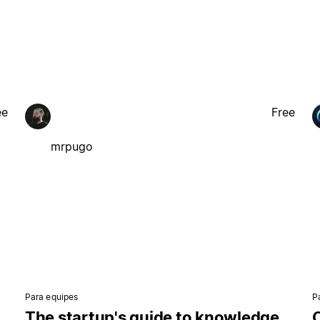
ee
Free
mrpugo
Para equipes
P
The startup's guide to knowledge
O