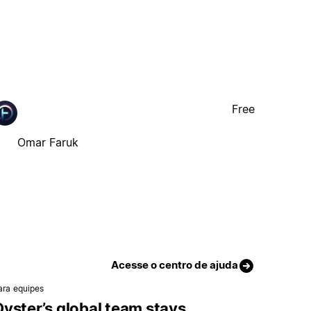
Free
Omar Faruk
Acesse o centro de ajuda
ara equipes
yster’s global team stays