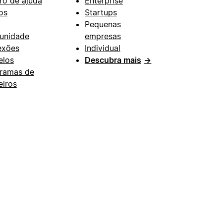
ro de ajuda
Enterprise
os
Startups
Pequenas
unidade
empresas
exões
Individual
los
Descubra mais
→
ramas de
eiros