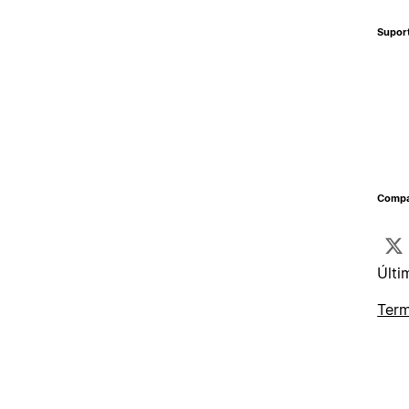
Supor
Compa
Últi
Term