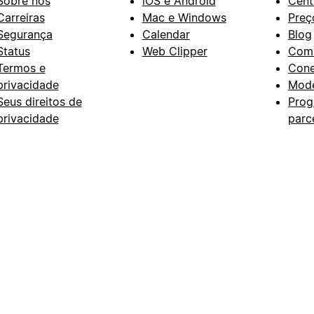
Sobre nós
iOS e Android
Cent
Carreiras
Mac e Windows
Preç
Segurança
Calendar
Blog
Status
Web Clipper
Com
Termos e
Con
privacidade
Mode
Seus direitos de
Prog
privacidade
parc