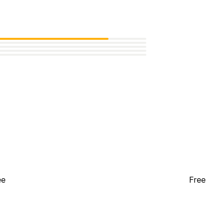
ee
Free