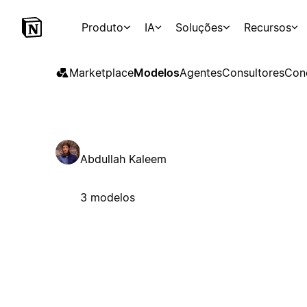
Produto
IA
Soluções
Recursos
Marketplace
Modelos
Agentes
Consultores
Con
Abdullah Kaleem
3 modelos