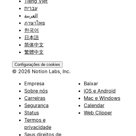
Tiếng Việt
עברית
العربية
ภาษาไทย
한국어
日本語
简体中文
繁體中文
Configurações de cookies
© 2026 Notion Labs, Inc.
Empresa
Baixar
Sobre nós
iOS e Android
Carreiras
Mac e Windows
Segurança
Calendar
Status
Web Clipper
Termos e
privacidade
Seus direitos de