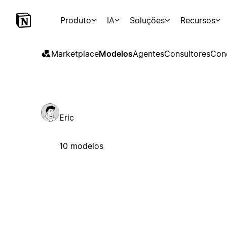
Produto
IA
Soluções
Recursos
Marketplace
Modelos
Agentes
Consultores
Con
Eric
10 modelos