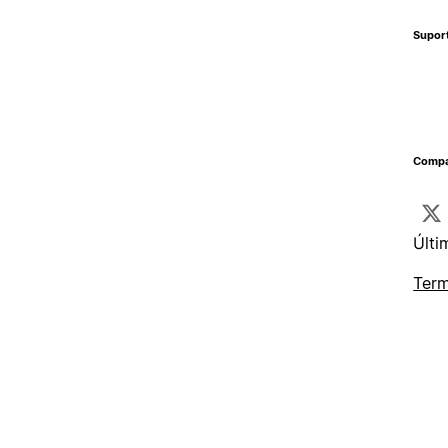
Supor
Compa
Últi
Term