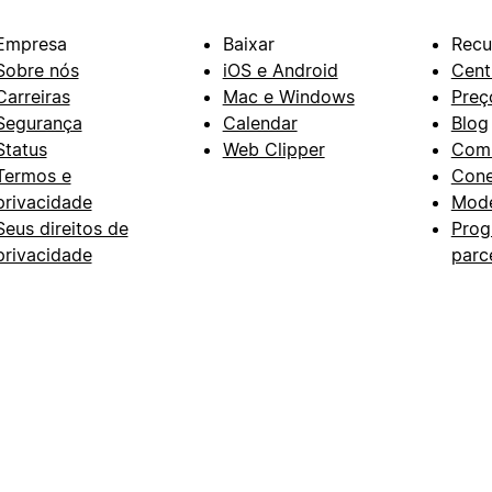
Empresa
Baixar
Recu
Sobre nós
iOS e Android
Cent
Carreiras
Mac e Windows
Preç
Segurança
Calendar
Blog
Status
Web Clipper
Com
Termos e
Con
privacidade
Mode
Seus direitos de
Prog
privacidade
parc