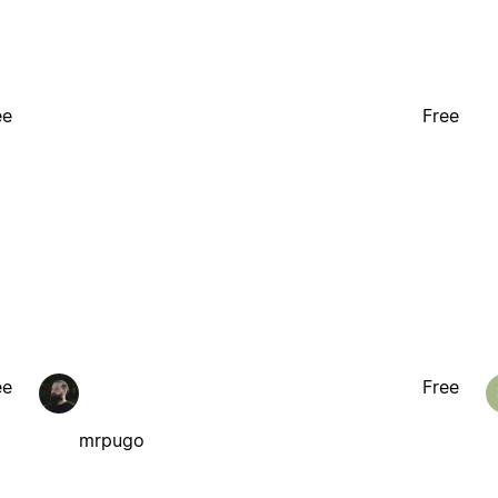
ee
Free
ee
Free
mrpugo