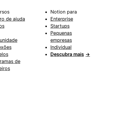
rsos
Notion para
ro de ajuda
Enterprise
os
Startups
Pequenas
unidade
empresas
exões
Individual
los
Descubra mais
→
ramas de
eiros