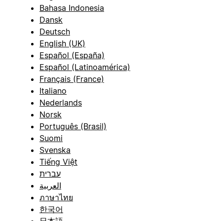
Bahasa Indonesia
Dansk
Deutsch
English (UK)
Español (España)
Español (Latinoamérica)
Français (France)
Italiano
Nederlands
Norsk
Português (Brasil)
Suomi
Svenska
Tiếng Việt
עברית
العربية
ภาษาไทย
한국어